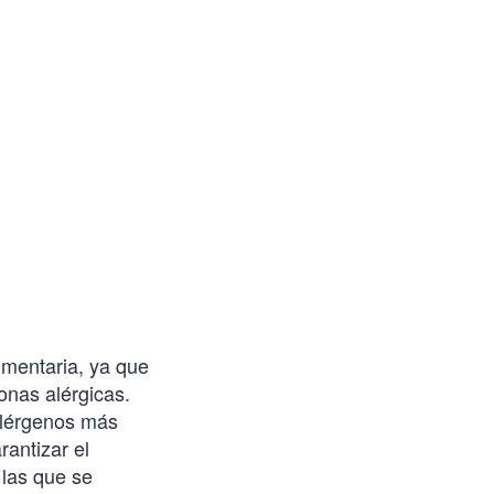
imentaria, ya que
onas alérgicas.
alérgenos más
antizar el
 las que se