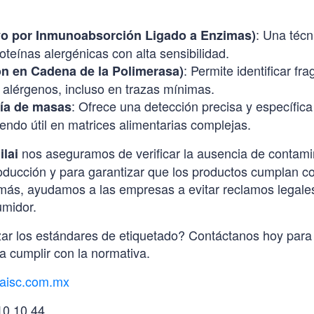
: Una téc
o por Inmunoabsorción Ligado a Enzimas)
oteínas alergénicas con alta sensibilidad.
: Permite identificar 
n en Cadena de la Polimerasa)
 alérgenos, incluso en trazas mínimas.
: Ofrece una detección precisa y específica
ía de masas
iendo útil en matrices alimentarias complejas.
nos aseguramos de verificar la ausencia de contam
ilai
oducción y para garantizar que los productos cumplan c
más, ayudamos a las empresas a evitar reclamos legales
umidor.
zar los estándares de etiquetado? Contáctanos hoy par
 cumplir con la normativa.
aisc.com.mx
10 10 44