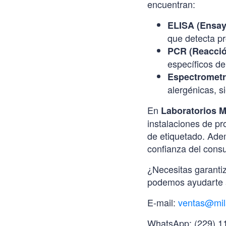
encuentran:
ELISA (Ensay
que detecta pr
PCR (Reacció
específicos de
Espectrometr
alergénicas, s
En
Laboratorios M
instalaciones de pr
de etiquetado. Ade
confianza del cons
¿Necesitas garanti
podemos ayudarte a
E-mail:
ventas@mil
WhatsApp: (229) 1