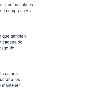
isitos no solo es
e la empresa y la
no que también
la cadena de
iesgo de
én es una
ucrar a los
de mantener