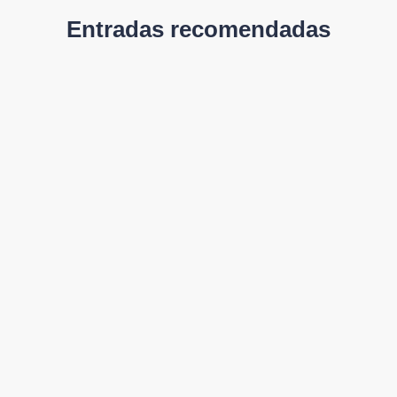
Entradas recomendadas
¿Qué es el Análisis de Lodos y por
qué es Crucial en el Tratamiento de
Aguas Residuales?