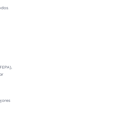
odos.
OFEPA),
ar
ejores