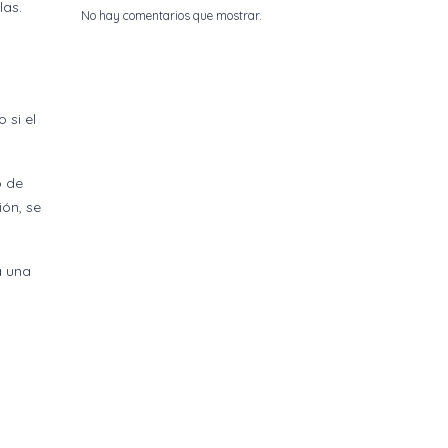
las.
No hay comentarios que mostrar.
 si el
o de
ión, se
a una