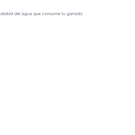
 calidad del agua que consume tu ganado:
lai
P. 91698 Veracruz, Ver. México
 44