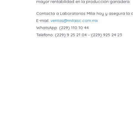
mayor rentabilidad en la producción ganadera.
Contacta a Laboratorios Milai hoy y asegura la
E-mail:
ventas@milaisc.com.mx
WhatsApp: (229) 110 10 44
Teléfono: (229) 9 25 21 04 – (229) 925 24 23
Laboratorios Mi
Ursulo Galván #62 Colonia Las Bajadas C.
ventas@milaisc.com.mx
(229) 110 10
@laboratoriosmilai