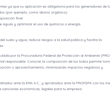
tes ya que su aplicación es obligatoria para los generadores de l
zados (por ejemplo, como abono orgánico).
posición final.
e aguas y optimizar el uso de químicos o energía.
l suelo y agua, reduce riesgos a la salud pública y facilita la
es.
egulada por la Procuraduría Federal de Protección al Ambiente (PR
ntal responsable. Conocer la composición de los lodos permite tom
posición o aprovechamiento, minimizando impactos negativos y
creditados ante la EMA A.C., y aprobados ante la PROFEPA con los m
ita sanciones económicas, legales para tu empresa: