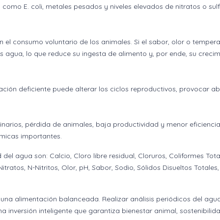
como E. coli, metales pesados y niveles elevados de nitratos o sul
n el consumo voluntario de los animales. Si el sabor, olor o temper
gua, lo que reduce su ingesta de alimento y, por ende, su crecim
tación deficiente puede alterar los ciclos reproductivos, provocar a
narios, pérdida de animales, baja productividad y menor eficienci
ómicas importantes.
del agua son: Calcio, Cloro libre residual, Cloruros, Coliformes Tota
tratos, N-Nitritos, Olor, pH, Sabor, Sodio, Sólidos Disueltos Totales,
na alimentación balanceada. Realizar análisis periódicos del agu
 inversión inteligente que garantiza bienestar animal, sostenibilid