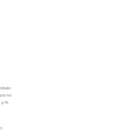
ambién
gua no
 y la
os