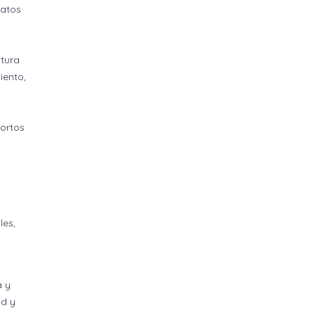
fatos
atura
iento,
bortos
a
les,
a y
ad y